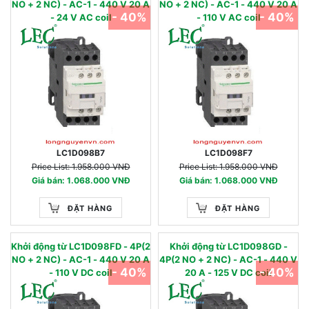
NO + 2 NC) - AC-1 - 440 V 20 A
NO + 2 NC) - AC-1 - 440 V 20 A
- 40%
- 40%
- 24 V AC coil
- 110 V AC coil
LC1D098B7
LC1D098F7
Price List: 1.958.000 VNĐ
Price List: 1.958.000 VNĐ
Giá bán: 1.068.000 VNĐ
Giá bán: 1.068.000 VNĐ
ĐẶT HÀNG
ĐẶT HÀNG
Khởi động từ LC1D098FD - 4P(2
Khởi động từ LC1D098GD -
NO + 2 NC) - AC-1 - 440 V 20 A
4P(2 NO + 2 NC) - AC-1 - 440 V
- 40%
- 40%
- 110 V DC coil
20 A - 125 V DC coil