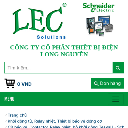
CÔNG TY CỔ PHẦN THIẾT BỊ ĐIỆN
LONG NGUYỄN
Đơn hàng
0 VNĐ
MENU
Trang chủ
Khởi động từ, Relay nhiệt, Thiết bị bảo vệ động cơ
CB bảo vệ, Contactor, Relay nhiệt, bộ khởi động TesysU - Schnei