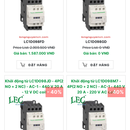
LC1D098FD
LC1D098GD
Price List: 2.909.500 VNĐ
Price List: 0 VNĐ
Giá bán: 1.587.000 VNĐ
Giá bán: 0 VNĐ
ĐẶT HÀNG
ĐẶT HÀNG
Khởi động từ LC1D098JD - 4P(2
Khởi động từ LC1D098M7 -
NO + 2 NC) - AC-1 - 440 V 20 A
4P(2 NO + 2 NC) - AC-1 - 440 V
- 40%
- 40%
- 12 V DC coil
20 A - 220 V AC coil