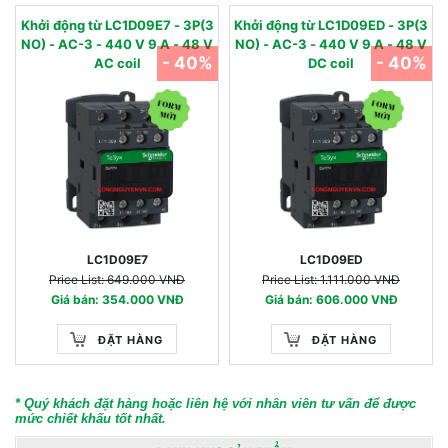
Khởi động từ LC1D09E7 - 3P(3
Khởi động từ LC1D09ED - 3P(3
NO) - AC-3 - 440 V 9 A - 48 V
NO) - AC-3 - 440 V 9 A - 48 V
- 40%
- 40%
AC coil
DC coil
LC1D09E7
LC1D09ED
Price List: 649.000 VNĐ
Price List: 1.111.000 VNĐ
Giá bán: 354.000 VNĐ
Giá bán: 606.000 VNĐ
ĐẶT HÀNG
ĐẶT HÀNG
* Quý khách đặt hàng hoặc liên hệ với nhân viên tư vấn để được
mức chiết khấu tốt nhất.