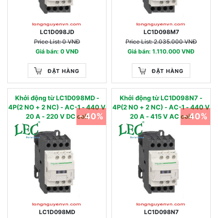
LC1D098JD
LC1D098M7
Price List: 0 VNĐ
Price List: 2.035.000 VNĐ
Giá bán: 0 VNĐ
Giá bán: 1.110.000 VNĐ
ĐẶT HÀNG
ĐẶT HÀNG
Khởi động từ LC1D098MD -
Khởi động từ LC1D098N7 -
4P(2 NO + 2 NC) - AC-1 - 440 V
4P(2 NO + 2 NC) - AC-1 - 440 V
- 40%
- 40%
20 A - 220 V DC coil
20 A - 415 V AC coil
LC1D098MD
LC1D098N7