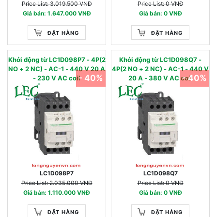
Price List: 3.019.500 VNĐ
Price List: 0 VNĐ
Giá bán: 1.647.000 VNĐ
Giá bán: 0 VNĐ
ĐẶT HÀNG
ĐẶT HÀNG
Khởi động từ LC1D098P7 - 4P(2
Khởi động từ LC1D098Q7 -
NO + 2 NC) - AC-1 - 440 V 20 A
4P(2 NO + 2 NC) - AC-1 - 440 V
- 40%
- 40%
- 230 V AC coil
20 A - 380 V AC coil
LC1D098P7
LC1D098Q7
Price List: 2.035.000 VNĐ
Price List: 0 VNĐ
Giá bán: 1.110.000 VNĐ
Giá bán: 0 VNĐ
ĐẶT HÀNG
ĐẶT HÀNG