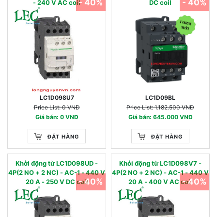
- 40%
- 40%
- 240 V AC coil
DC coil
LC1D098U7
LC1D09BL
Price List: 0 VNĐ
Price List: 1.182.500 VNĐ
Giá bán: 0 VNĐ
Giá bán: 645.000 VNĐ
ĐẶT HÀNG
ĐẶT HÀNG
Khởi động từ LC1D098UD -
Khởi động từ LC1D098V7 -
4P(2 NO + 2 NC) - AC-1 - 440 V
4P(2 NO + 2 NC) - AC-1 - 440 V
- 40%
- 40%
20 A - 250 V DC coil
20 A - 400 V AC coil