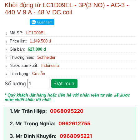
Khởi động từ LC1D09EL - 3P(3 NO) - AC-3 -
440 V 9 A - 48 V DC coil
Mã SP:
LC1D09EL
Price list:
1.149.500 đ
Giá bán:
627.000 đ
Thương hiệu:
Schneider
Nước sản xuất:
Indonesia
Tình trạng:
Có sẵn
Số lượng
Đặt mua
* Quý khách đặt hàng hoặc liên hệ với nhân viên tư vấn để được
mức chiết khấu tốt nhất.
1.
Mr Trần Hiệp:
0968095220
2.
Mr Trọng Nghĩa:
0962612755
3.
Mr Đình Khuyến:
0968095221