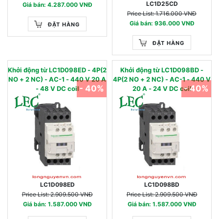
LC1D25CD
Giá bán: 4.287.000 VNĐ
Price List: 1.716.000 VNĐ
Giá bán: 936.000 VNĐ
ĐẶT HÀNG
ĐẶT HÀNG
Khởi động từ LC1D098ED - 4P(2
Khởi động từ LC1D098BD -
NO + 2 NC) - AC-1 - 440 V 20 A
4P(2 NO + 2 NC) - AC-1 - 440 V
- 40%
- 40%
- 48 V DC coil
20 A - 24 V DC coil
LC1D098ED
LC1D098BD
Price List: 2.909.500 VNĐ
Price List: 2.909.500 VNĐ
Giá bán: 1.587.000 VNĐ
Giá bán: 1.587.000 VNĐ