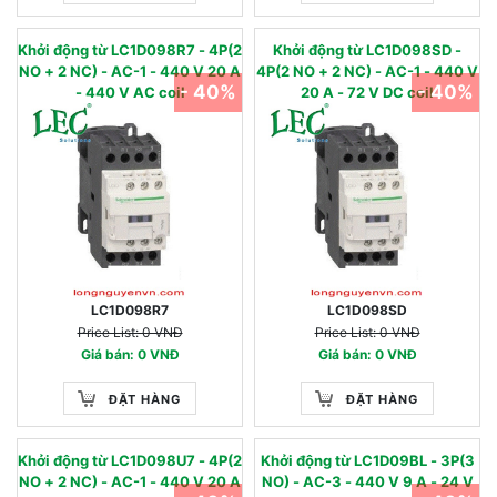
Khởi động từ LC1D098R7 - 4P(2
Khởi động từ LC1D098SD -
NO + 2 NC) - AC-1 - 440 V 20 A
4P(2 NO + 2 NC) - AC-1 - 440 V
- 40%
- 40%
- 440 V AC coil
20 A - 72 V DC coil
LC1D098R7
LC1D098SD
Price List: 0 VNĐ
Price List: 0 VNĐ
Giá bán: 0 VNĐ
Giá bán: 0 VNĐ
ĐẶT HÀNG
ĐẶT HÀNG
Khởi động từ LC1D098U7 - 4P(2
Khởi động từ LC1D09BL - 3P(3
NO + 2 NC) - AC-1 - 440 V 20 A
NO) - AC-3 - 440 V 9 A - 24 V