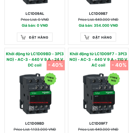
LC1D09AL
LC1D09B7
Price List: 0 VNĐ
Price List: 649.000 VNĐ
Giá bán: 0 VNĐ
Giá bán: 354.000 VNĐ
ĐẶT HÀNG
ĐẶT HÀNG
Khởi động từ LC1D09BD - 3P(3
Khởi động từ LC1D09F7 - 3P(3
NO) - AC-3 - 440 V 9 A - 24 V
NO) - AC-3 - 440 V 9 A - 110 V
- 40%
- 40%
DC coil
AC coil
LC1D09BD
LC1D09F7
Price List: 1.133.000 VNĐ
Price List: 649.000 VNĐ