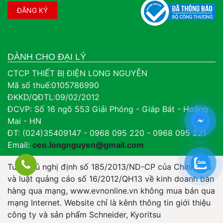
DÀNH CHO ĐẠI LÝ
CTCP THIẾT BỊ ĐIỆN LONG NGUYỄN
Mã số thuế:0105786990
ĐKKD/QĐTL:09/02/2012
ĐCVP: Số 16 ngõ 553 Giải Phóng - Giáp Bát - Hoàng
Mai - HN
ĐT: (024)35409147 - 0968 095 220 - 0968 095 221
Email:
ceo.longnguyen@gmail.com
Tuân thủ nghị định số 185/2013/ND-CP của Chính Phủ
và luật quảng cáo số 16/2012/QH13 về kinh doanh bán
hàng qua mạng, www.evnonline.vn không mua bán qua
mạng Internet. Website chỉ là kênh thông tin giới thiệu
công ty và sản phẩm Schneider, Kyoritsu