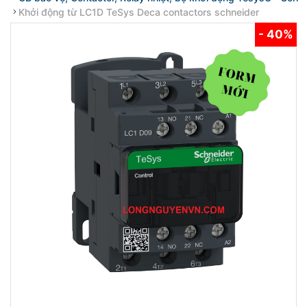
Khởi động từ LC1D TeSys Deca contactors schneider
- 40%