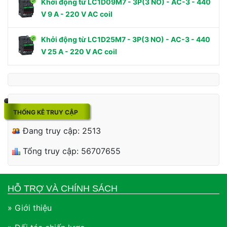
Khởi động từ LC1D09M7 - 3P(3 NO) - AC-3 - 440
V 9 A - 220 V AC coil
Khởi động từ LC1D25M7 - 3P(3 NO) - AC-3 - 440
V 25 A - 220 V AC coil
THỐNG KÊ TRUY CẬP
Đang truy cập: 2513
Tổng truy cập: 56707655
HỖ TRỢ VÀ CHÍNH SÁCH
» Giới thiệu