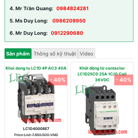
4.
Mr Trần Quang:
0984824281
5.
Ms Duy Long:
0986209950
6.
Mr Duy Long:
0912290680
Sản phẩm
Thông số kỹ thuật
Video
Khoi dong tu LC1D 4P AC3 40A
Khởi động từ contactor
LC1D25CD 25A 1C/O Coil
- 40%
- 40%
36VDC
LC1D40008E7
Price List: 7.859.500 VNĐ