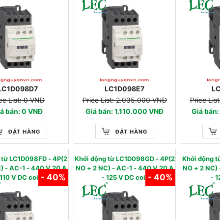
LC1D098D7
LC1D098E7
L
ce List: 0 VNĐ
Price List: 2.035.000 VNĐ
Price Li
á bán: 0 VNĐ
Giá bán: 1.110.000 VNĐ
Giá bán
ĐẶT HÀNG
ĐẶT HÀNG
g từ LC1D098FD - 4P(2
Khởi động từ LC1D098GD - 4P(2
Khởi động 
-1 - 440 V 20 A
NO + 2 NC) - AC-1 - 440 V 20 A
NO + 2 NC) - AC-1
- 40%
- 40%
 110 V DC coil
- 125 V DC coil
- 1