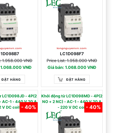
C1D098B7
LC1D098F7
st: 1.958.000 VNĐ
Price List: 1.958.000 VNĐ
: 1.068.000 VNĐ
Giá bán: 1.068.000 VNĐ
ĐẶT HÀNG
ĐẶT HÀNG
từ LC1D098JD - 4P(2
Khởi động từ LC1D098MD - 4P(2
 - 440 V 20 A
NO + 2 NC) - AC-1 - 440 V 20 A
- 40%
- 40%
2 V DC coil
- 220 V DC coil