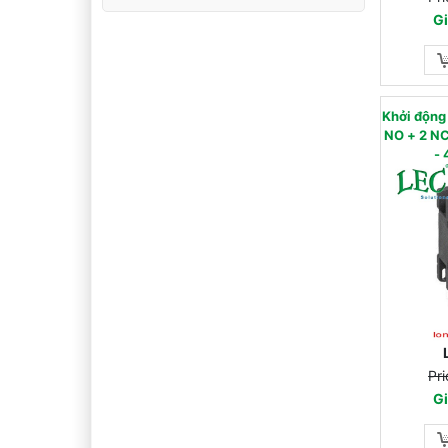
Gi
Khởi độn
NO + 2 NC) - AC
- 
Pri
Gi