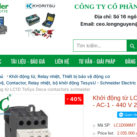
CÔNG TY CỔ PHẦN
Địa chỉ: Số 16 ng
Email: ceo.longnguyen
C
TÀI LIỆU - BÁO GIÁ
LIÊN HỆ
TƯ VẤN - GIẢI PHÁP
ĐĂNG
hủ
Khởi động từ, Relay nhiệt, Thiết bị bảo vệ động cơ
ệ, Contactor, Relay nhiệt, bộ khởi động TesysU - Schneider Electric
ng từ LC1D TeSys Deca contactors schneider
Khởi động từ
- 40%
- AC-1 - 440 V 2
Mã SP:
LC1D098M7
Price list:
2.035.000 