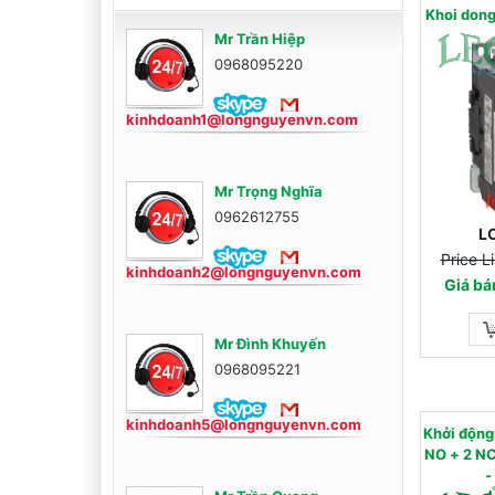
Khoi don
Mr Trần Hiệp
0968095220
kinhdoanh1@longnguyenvn.com
Mr Trọng Nghĩa
0962612755
L
Price L
kinhdoanh2@longnguyenvn.com
Giá bá
Mr Đình Khuyến
0968095221
kinhdoanh5@longnguyenvn.com
Khởi độn
NO + 2 NC) - AC
-