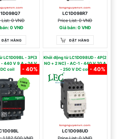
C1D098Q7
LC1D098R7
e List: 0 VNĐ
Price List: 0 VNĐ
 bán: 0 VNĐ
Giá bán: 0 VNĐ
ĐẶT HÀNG
ĐẶT HÀNG
 từ LC1D09BL - 3P(3
Khởi động từ LC1D098UD - 4P(2
 24 V
NO + 2 NC) - AC-1 - 440 V 20 A
- 40%
- 40%
DC coil
- 250 V DC coil
C1D09BL
LC1D098UD
st: 1.182.500 VNĐ
Price List: 0 VNĐ