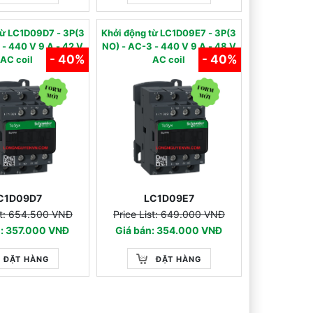
 từ LC1D09D7 - 3P(3
Khởi động từ LC1D09E7 - 3P(3
 42 V
NO) - AC-3 - 440 V 9 A - 48 V
- 40%
- 40%
AC coil
AC coil
C1D09D7
LC1D09E7
st: 654.500 VNĐ
Price List: 649.000 VNĐ
n: 357.000 VNĐ
Giá bán: 354.000 VNĐ
ĐẶT HÀNG
ĐẶT HÀNG