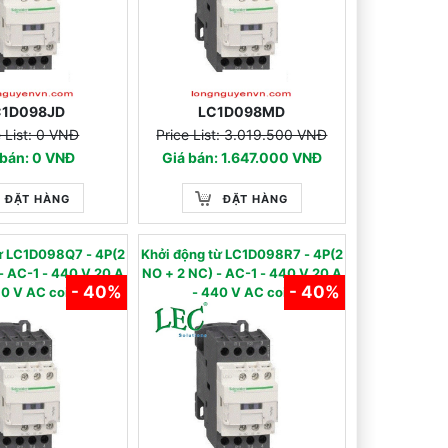
C1D098JD
LC1D098MD
e List: 0 VNĐ
Price List: 3.019.500 VNĐ
 bán: 0 VNĐ
Giá bán: 1.647.000 VNĐ
ĐẶT HÀNG
ĐẶT HÀNG
từ LC1D098Q7 - 4P(2
Khởi động từ LC1D098R7 - 4P(2
 - 440 V 20 A
NO + 2 NC) - AC-1 - 440 V 20 A
- 40%
- 40%
80 V AC coil
- 440 V AC coil