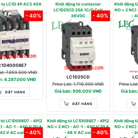
g tu LC1D 4P AC3 40A
Khởi động từ contactor
Khởi động 
LC1D25CD 25A 1C/O Coil
NO + 2 NC) - AC-1
- 40%
- 40%
36VDC
- 4
C1D40008E7
ist: 7.859.500 VNĐ
LC1D25CD
L
n: 4.287.000 VNĐ
Price List: 1.716.000 VNĐ
Price Lis
Giá bán: 936.000 VNĐ
Giá bán
ĐẶT HÀNG
ĐẶT HÀNG
g từ LC1D098D7 - 4P(2
Khởi động từ LC1D098E7 - 4P(2
Khởi động 
-1 - 440 V 20 A
NO + 2 NC) - AC-1 - 440 V 20 A
NO + 2 NC) - AC-1
- 40%
- 40%
 42 V AC coil
- 48 V AC coil
- 2