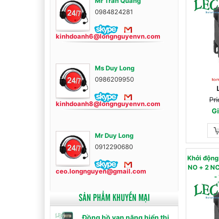
Mr Trần Quang
0984824281
kinhdoanh6@longnguyenvn.com
Ms Duy Long
0986209950
Pri
kinhdoanh8@longnguyenvn.com
Gi
Mr Duy Long
0912290680
Khởi độn
NO + 2 NC) - AC
ceo.longnguyen@gmail.com
-
SẢN PHẨM KHUYẾN MẠI
Đồng hồ vạn năng hiển thị