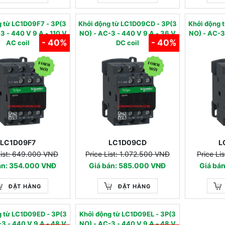
ng từ LC1D09F7 - 3P(3
Khởi động từ LC1D09CD - 3P(3
Khởi động
 - 110 V
NO) - AC-3 - 440 V 9 A - 36 V
NO) - AC-3 - 440 V 9 A -
- 40%
- 40%
AC coil
DC coil
LC1D09F7
LC1D09CD
L
List: 649.000 VNĐ
Price List: 1.072.500 VNĐ
Price Li
án: 354.000 VNĐ
Giá bán: 585.000 VNĐ
Giá bá
ĐẶT HÀNG
ĐẶT HÀNG
ng từ LC1D09ED - 3P(3
Khởi động từ LC1D09EL - 3P(3
 A - 48 V
NO) - AC-3 - 440 V 9 A - 48 V