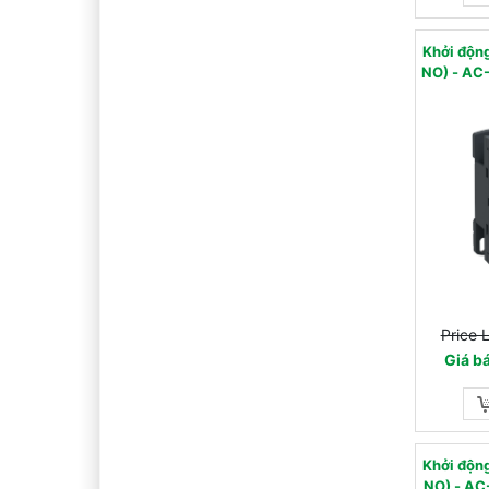
Khởi độ
NO) - AC-3 - 440 V 9 A
Price 
Giá b
Khởi độ
NO) - AC-3 - 440 V 9