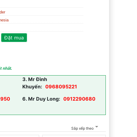
der
nesia
Đặt mua
t nhất.
3.
Mr Đình
Khuyến:
0968095221
950
6.
Mr Duy Long:
0912290680
Sắp xếp theo