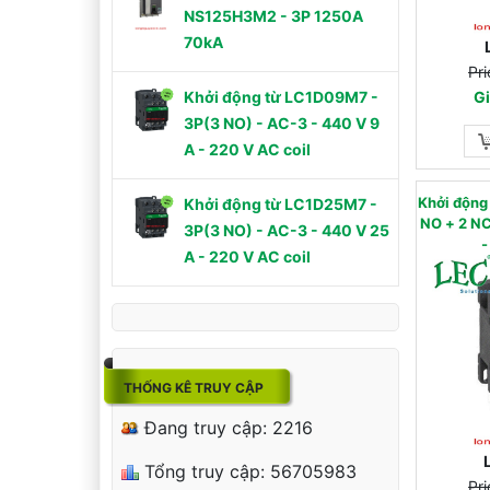
NS125H3M2 - 3P 1250A
70kA
Pri
Gi
Khởi động từ LC1D09M7 -
3P(3 NO) - AC-3 - 440 V 9
A - 220 V AC coil
Khởi độn
Khởi động từ LC1D25M7 -
NO + 2 NC) - AC
3P(3 NO) - AC-3 - 440 V 25
-
A - 220 V AC coil
THỐNG KÊ TRUY CẬP
Đang truy cập: 2216
Tổng truy cập: 56705983
Pri