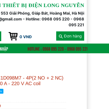
 THIẾT BỊ ĐIỆN LONG NGUYỄN
õ 553 Giải Phóng, Giáp Bát, Hoàng Mai, Hà Nội
@gmail.com - Hotline: 0968 095 220 - 0968
095 221
Đơn hàng
0 VNĐ
 NHẬP
HOTLINE : 0968 095 220 - 0968 095 221
 LC1D098M7 - 4P(2 NO + 2 NC)
0 A - 220 V AC coil
đ