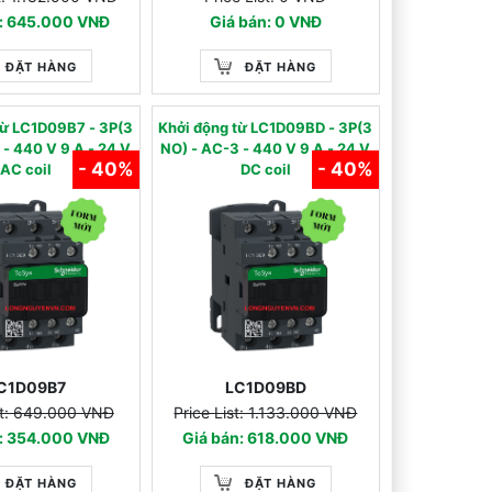
n: 645.000 VNĐ
Giá bán: 0 VNĐ
ĐẶT HÀNG
ĐẶT HÀNG
 từ LC1D09B7 - 3P(3
Khởi động từ LC1D09BD - 3P(3
 24 V
NO) - AC-3 - 440 V 9 A - 24 V
- 40%
- 40%
AC coil
DC coil
C1D09B7
LC1D09BD
st: 649.000 VNĐ
Price List: 1.133.000 VNĐ
n: 354.000 VNĐ
Giá bán: 618.000 VNĐ
ĐẶT HÀNG
ĐẶT HÀNG