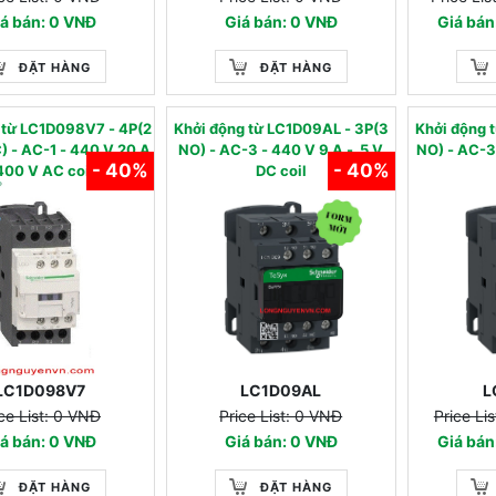
á bán: 0 VNĐ
Giá bán: 0 VNĐ
Giá bá
ĐẶT HÀNG
ĐẶT HÀNG
g từ LC1D098V7 - 4P(2
Khởi động từ LC1D09AL - 3P(3
Khởi động
-1 - 440 V 20 A
NO) - AC-3 - 440 V 9 A - 5 V
NO) - AC-3 - 440 V 9 A -
- 40%
- 40%
400 V AC coil
DC coil
LC1D098V7
LC1D09AL
L
ce List: 0 VNĐ
Price List: 0 VNĐ
Price Li
á bán: 0 VNĐ
Giá bán: 0 VNĐ
Giá bá
ĐẶT HÀNG
ĐẶT HÀNG