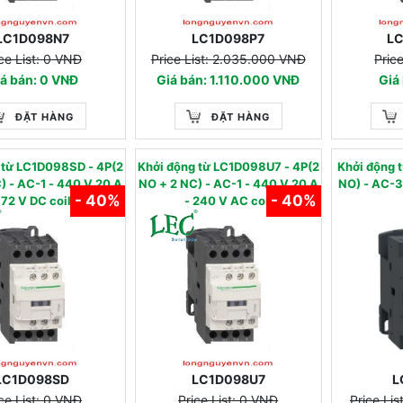
LC1D098N7
LC1D098P7
L
ce List: 0 VNĐ
Price List: 2.035.000 VNĐ
Pric
á bán: 0 VNĐ
Giá bán: 1.110.000 VNĐ
Giá
ĐẶT HÀNG
ĐẶT HÀNG
g từ LC1D098SD - 4P(2
Khởi động từ LC1D098U7 - 4P(2
Khởi động
-1 - 440 V 20 A
NO + 2 NC) - AC-1 - 440 V 20 A
NO) - AC-3 - 440 V 9 A -
- 40%
- 40%
 72 V DC coil
- 240 V AC coil
LC1D098SD
LC1D098U7
L
ce List: 0 VNĐ
Price List: 0 VNĐ
Price Li