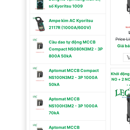
số Kyoritsu 1009
Ampe kìm AC Kyoritsu
2117R (1000A/600V)
Price L
Cầu dao tự động MCCB
Giá bá
Compact NS080N3M2 - 3P
800A 50kA
Aptomat MCCB Compact
Khởi độn
NS100N3M2 - 3P 1000A
NO + 2 NC) - AC
50kA
-
Aptomat MCCB
NS100H3M2 - 3P 1000A
70kA
Aptomat MCCB