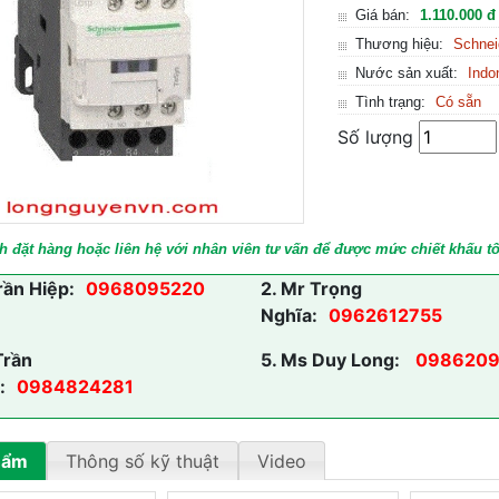
Giá bán:
1.110.000 đ
Thương hiệu:
Schnei
Nước sản xuất:
Indo
Tình trạng:
Có sẵn
Số lượng
h đặt hàng hoặc liên hệ với nhân viên tư vấn để được mức chiết khấu tố
rần Hiệp:
0968095220
2.
Mr Trọng
Nghĩa:
0962612755
Trần
5.
Ms Duy Long:
0986209
:
0984824281
hẩm
Thông số kỹ thuật
Video