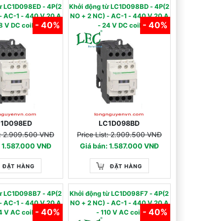
từ LC1D098ED - 4P(2
Khởi động từ LC1D098BD - 4P(2
 - 440 V 20 A
NO + 2 NC) - AC-1 - 440 V 20 A
- 40%
- 40%
8 V DC coil
- 24 V DC coil
C1D098ED
LC1D098BD
t: 2.909.500 VNĐ
Price List: 2.909.500 VNĐ
: 1.587.000 VNĐ
Giá bán: 1.587.000 VNĐ
ĐẶT HÀNG
ĐẶT HÀNG
từ LC1D098B7 - 4P(2
Khởi động từ LC1D098F7 - 4P(2
 - 440 V 20 A
NO + 2 NC) - AC-1 - 440 V 20 A
- 40%
- 40%
4 V AC coil
- 110 V AC coil