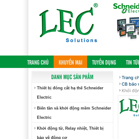
(CURRENT)
TRANG CHỦ
KHUYẾN MẠI
TUYỂN DỤNG
TIN TỨ
DANH MỤC SẢN PHẨM
Trang c
CB bảo v
Thiết bị đóng cắt hạ thế Schneider
Khởi độ
Electric
Biến tần và khởi động mềm Schneider
Electric
Khởi động từ, Relay nhiệt, Thiết bị
bảo vệ động cơ