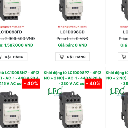
LC1D098FD
LC1D098GD
L
ist: 2.909.500 VNĐ
Price List: 0 VNĐ
Pric
n: 1.587.000 VNĐ
Giá bán: 0 VNĐ
Giá
ĐẶT HÀNG
ĐẶT HÀNG
g từ LC1D098N7 - 4P(2
Khởi động từ LC1D098P7 - 4P(2
Khởi động 
-1 - 440 V 20 A
NO + 2 NC) - AC-1 - 440 V 20 A
NO + 2 NC) - AC-1
- 40%
- 40%
 415 V AC coil
- 230 V AC coil
- 3