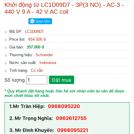
Khởi động từ LC1D09D7 - 3P(3 NO) - AC-3 -
440 V 9 A - 42 V AC coil
Mã SP:
LC1D09D7
Price list:
654.500 đ
Giá bán:
357.000 đ
Thương hiệu:
Schneider
Nước sản xuất:
Indonesia
Tình trạng:
Có sẵn
Số lượng
Đặt mua
* Quý khách đặt hàng hoặc liên hệ với nhân viên tư vấn để được
mức chiết khấu tốt nhất.
1.
Mr Trần Hiệp:
0968095220
2.
Mr Trọng Nghĩa:
0962612755
3.
Mr Đình Khuyến:
0968095221