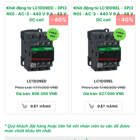
Khởi động từ LC1D09ED - 3P(3
Khởi động từ LC1D09EL - 3P(3
NO) - AC-3 - 440 V 9 A - 48 V
NO) - AC-3 - 440 V 9 A - 48 V
- 40%
- 40%
DC coil
DC coil
LC1D09ED
LC1D09EL
Price List: 1.111.000 VNĐ
Price List: 1.149.500 VNĐ
Giá bán: 606.000 VNĐ
Giá bán: 627.000 VNĐ
ĐẶT HÀNG
ĐẶT HÀNG
* Quý khách đặt hàng hoặc liên hệ với nhân viên tư vấn để được
mức chiết khấu tốt nhất.