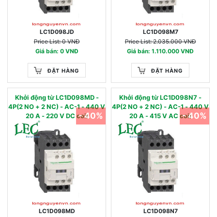
LC1D098JD
LC1D098M7
Price List: 0 VNĐ
Price List: 2.035.000 VNĐ
Giá bán: 0 VNĐ
Giá bán: 1.110.000 VNĐ
ĐẶT HÀNG
ĐẶT HÀNG
Khởi động từ LC1D098MD -
Khởi động từ LC1D098N7 -
4P(2 NO + 2 NC) - AC-1 - 440 V
4P(2 NO + 2 NC) - AC-1 - 440 V
- 40%
- 40%
20 A - 220 V DC coil
20 A - 415 V AC coil
LC1D098MD
LC1D098N7