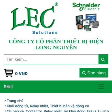
CÔNG TY CỔ PHẦN THIẾT BỊ ĐIỆN
LONG NGUYỄN
Đơn hàng
0 VNĐ
MENU
Trang chủ
Khởi động từ, Relay nhiệt, Thiết bị bảo vệ động cơ
CB bảo vệ, Contactor, Relay nhiệt, bộ khởi động TesysU - Schnei