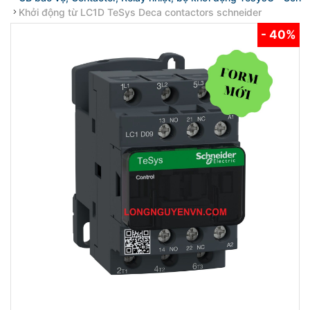
Khởi động từ LC1D TeSys Deca contactors schneider
- 40%