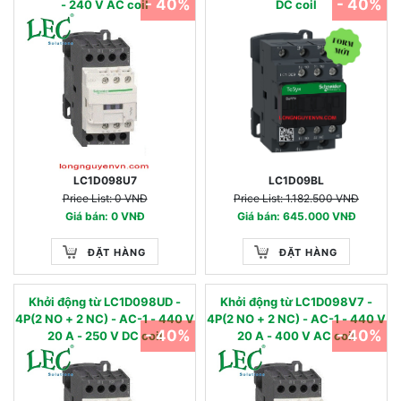
- 40%
- 40%
- 240 V AC coil
DC coil
LC1D098U7
LC1D09BL
Price List: 0 VNĐ
Price List: 1.182.500 VNĐ
Giá bán: 0 VNĐ
Giá bán: 645.000 VNĐ
ĐẶT HÀNG
ĐẶT HÀNG
Khởi động từ LC1D098UD -
Khởi động từ LC1D098V7 -
4P(2 NO + 2 NC) - AC-1 - 440 V
4P(2 NO + 2 NC) - AC-1 - 440 V
- 40%
- 40%
20 A - 250 V DC coil
20 A - 400 V AC coil