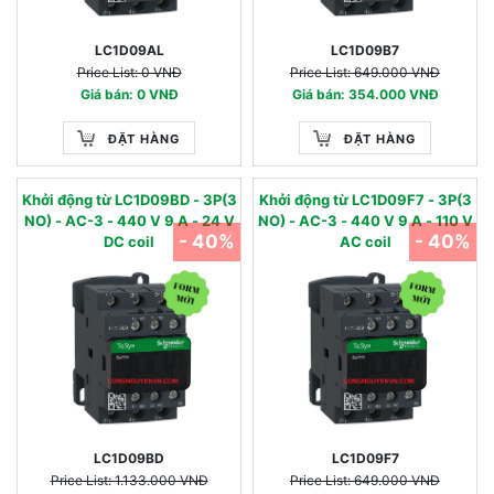
LC1D09AL
LC1D09B7
Price List: 0 VNĐ
Price List: 649.000 VNĐ
Giá bán: 0 VNĐ
Giá bán: 354.000 VNĐ
ĐẶT HÀNG
ĐẶT HÀNG
Khởi động từ LC1D09BD - 3P(3
Khởi động từ LC1D09F7 - 3P(3
NO) - AC-3 - 440 V 9 A - 24 V
NO) - AC-3 - 440 V 9 A - 110 V
- 40%
- 40%
DC coil
AC coil
LC1D09BD
LC1D09F7
Price List: 1.133.000 VNĐ
Price List: 649.000 VNĐ