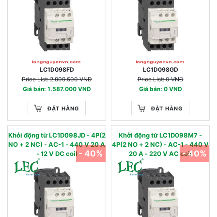
LC1D098FD
LC1D098GD
Price List: 2.909.500 VNĐ
Price List: 0 VNĐ
Giá bán: 1.587.000 VNĐ
Giá bán: 0 VNĐ
ĐẶT HÀNG
ĐẶT HÀNG
Khởi động từ LC1D098JD - 4P(2
Khởi động từ LC1D098M7 -
NO + 2 NC) - AC-1 - 440 V 20 A
4P(2 NO + 2 NC) - AC-1 - 440 V
- 40%
- 40%
- 12 V DC coil
20 A - 220 V AC coil