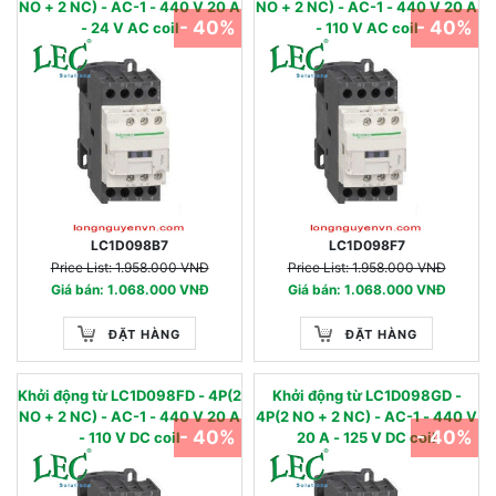
NO + 2 NC) - AC-1 - 440 V 20 A
NO + 2 NC) - AC-1 - 440 V 20 A
- 40%
- 40%
- 24 V AC coil
- 110 V AC coil
LC1D098B7
LC1D098F7
Price List: 1.958.000 VNĐ
Price List: 1.958.000 VNĐ
Giá bán: 1.068.000 VNĐ
Giá bán: 1.068.000 VNĐ
ĐẶT HÀNG
ĐẶT HÀNG
Khởi động từ LC1D098FD - 4P(2
Khởi động từ LC1D098GD -
NO + 2 NC) - AC-1 - 440 V 20 A
4P(2 NO + 2 NC) - AC-1 - 440 V
- 40%
- 40%
- 110 V DC coil
20 A - 125 V DC coil