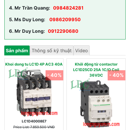
4.
Mr Trần Quang:
0984824281
5.
Ms Duy Long:
0986209950
6.
Mr Duy Long:
0912290680
Sản phẩm
Thông số kỹ thuật
Video
Khoi dong tu LC1D 4P AC3 40A
Khởi động từ contactor
LC1D25CD 25A 1C/O Coil
- 40%
- 40%
36VDC
LC1D40008E7
Price List: 7.859.500 VNĐ