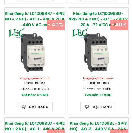
Khởi động từ LC1D098R7 - 4P(2
Khởi động từ LC1D098SD -
NO + 2 NC) - AC-1 - 440 V 20 A
4P(2 NO + 2 NC) - AC-1 - 440 V
- 40%
- 40%
- 440 V AC coil
20 A - 72 V DC coil
LC1D098R7
LC1D098SD
Price List: 0 VNĐ
Price List: 0 VNĐ
Giá bán: 0 VNĐ
Giá bán: 0 VNĐ
ĐẶT HÀNG
ĐẶT HÀNG
Khởi động từ LC1D098U7 - 4P(2
Khởi động từ LC1D09BL - 3P(3
NO + 2 NC) - AC-1 - 440 V 20 A
NO) - AC-3 - 440 V 9 A - 24 V