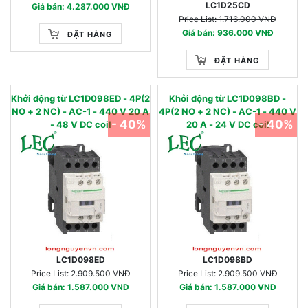
LC1D25CD
Giá bán: 4.287.000 VNĐ
Price List: 1.716.000 VNĐ
Giá bán: 936.000 VNĐ
ĐẶT HÀNG
ĐẶT HÀNG
Khởi động từ LC1D098ED - 4P(2
Khởi động từ LC1D098BD -
NO + 2 NC) - AC-1 - 440 V 20 A
4P(2 NO + 2 NC) - AC-1 - 440 V
- 40%
- 40%
- 48 V DC coil
20 A - 24 V DC coil
LC1D098ED
LC1D098BD
Price List: 2.909.500 VNĐ
Price List: 2.909.500 VNĐ
Giá bán: 1.587.000 VNĐ
Giá bán: 1.587.000 VNĐ