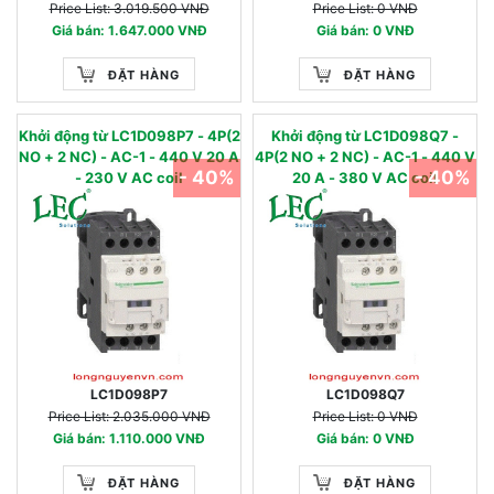
Price List: 3.019.500 VNĐ
Price List: 0 VNĐ
Giá bán: 1.647.000 VNĐ
Giá bán: 0 VNĐ
ĐẶT HÀNG
ĐẶT HÀNG
Khởi động từ LC1D098P7 - 4P(2
Khởi động từ LC1D098Q7 -
NO + 2 NC) - AC-1 - 440 V 20 A
4P(2 NO + 2 NC) - AC-1 - 440 V
- 40%
- 40%
- 230 V AC coil
20 A - 380 V AC coil
LC1D098P7
LC1D098Q7
Price List: 2.035.000 VNĐ
Price List: 0 VNĐ
Giá bán: 1.110.000 VNĐ
Giá bán: 0 VNĐ
ĐẶT HÀNG
ĐẶT HÀNG