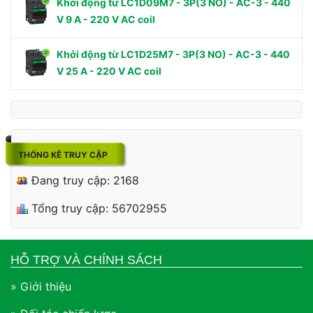
Khởi động từ LC1D09M7 - 3P(3 NO) - AC-3 - 440
V 9 A - 220 V AC coil
Khởi động từ LC1D25M7 - 3P(3 NO) - AC-3 - 440
V 25 A - 220 V AC coil
THỐNG KÊ TRUY CẬP
Đang truy cập: 2168
Tổng truy cập: 56702955
HỖ TRỢ VÀ CHÍNH SÁCH
» Giới thiệu