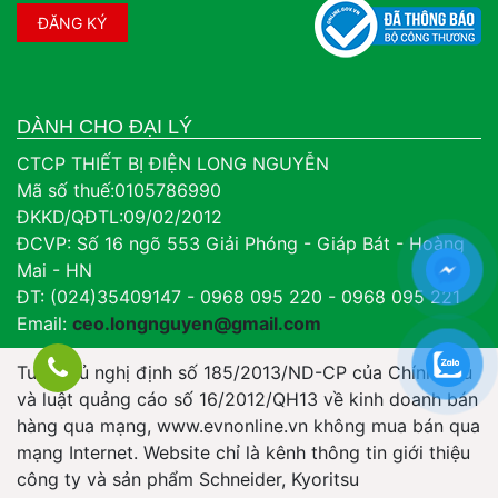
DÀNH CHO ĐẠI LÝ
CTCP THIẾT BỊ ĐIỆN LONG NGUYỄN
Mã số thuế:0105786990
ĐKKD/QĐTL:09/02/2012
ĐCVP: Số 16 ngõ 553 Giải Phóng - Giáp Bát - Hoàng
Mai - HN
ĐT: (024)35409147 - 0968 095 220 - 0968 095 221
Email:
ceo.longnguyen@gmail.com
Tuân thủ nghị định số 185/2013/ND-CP của Chính Phủ
và luật quảng cáo số 16/2012/QH13 về kinh doanh bán
hàng qua mạng, www.evnonline.vn không mua bán qua
mạng Internet. Website chỉ là kênh thông tin giới thiệu
công ty và sản phẩm Schneider, Kyoritsu