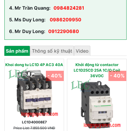
4.
Mr Trần Quang:
0984824281
5.
Ms Duy Long:
0986209950
6.
Mr Duy Long:
0912290680
Sản phẩm
Thông số kỹ thuật
Video
Khoi dong tu LC1D 4P AC3 40A
Khởi động từ contactor
LC1D25CD 25A 1C/O Coil
- 40%
- 40%
36VDC
LC1D40008E7
Price List: 7.859.500 VNĐ