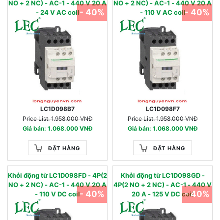
NO + 2 NC) - AC-1 - 440 V 20 A
NO + 2 NC) - AC-1 - 440 V 20 A
- 40%
- 40%
- 24 V AC coil
- 110 V AC coil
LC1D098B7
LC1D098F7
Price List: 1.958.000 VNĐ
Price List: 1.958.000 VNĐ
Giá bán: 1.068.000 VNĐ
Giá bán: 1.068.000 VNĐ
ĐẶT HÀNG
ĐẶT HÀNG
Khởi động từ LC1D098FD - 4P(2
Khởi động từ LC1D098GD -
NO + 2 NC) - AC-1 - 440 V 20 A
4P(2 NO + 2 NC) - AC-1 - 440 V
- 40%
- 40%
- 110 V DC coil
20 A - 125 V DC coil