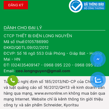
DÀNH CHO ĐẠI LÝ
CTCP THIẾT BỊ ĐIỆN LONG NGUYỄN
Mã số thuế:0105786990
ĐKKD/QĐTL:09/02/2012
ĐCVP: Số 16 ngõ 553 Giải Phóng - Giáp Bát - Hoàng
Mai - HN
ĐT: (024)35409147 - 0968 095 220 - 0968 095 221
Email:
ceo.longnguyen@gmail.com
Tuân thủ nghị định số 185/2013/ND-CP của Chính Phủ
và luật quảng cáo số 16/2012/QH13 về kinh doanh bán
hàng qua mạng, www.evnonline.vn không mua bán qua
mạng Internet. Website chỉ là kênh thông tin giới thiệu
công ty và sản phẩm Schneider, Kyoritsu