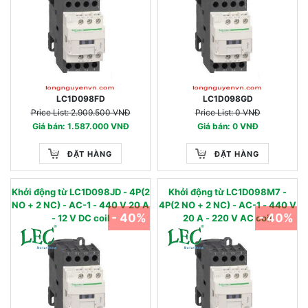
LC1D098FD
LC1D098GD
Price List: 2.909.500 VNĐ
Price List: 0 VNĐ
Giá bán: 1.587.000 VNĐ
Giá bán: 0 VNĐ
ĐẶT HÀNG
ĐẶT HÀNG
Khởi động từ LC1D098JD - 4P(2
Khởi động từ LC1D098M7 -
NO + 2 NC) - AC-1 - 440 V 20 A
4P(2 NO + 2 NC) - AC-1 - 440 V
- 40%
- 40%
- 12 V DC coil
20 A - 220 V AC coil