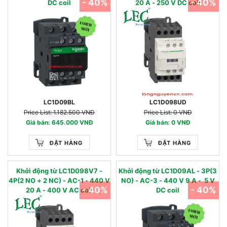
- 40%
- 40%
DC coil
20 A - 250 V DC coil
LC1D09BL
LC1D098UD
Price List: 1.182.500 VNĐ
Price List: 0 VNĐ
Giá bán: 645.000 VNĐ
Giá bán: 0 VNĐ
ĐẶT HÀNG
ĐẶT HÀNG
Khởi động từ LC1D098V7 -
Khởi động từ LC1D09AL - 3P(3
4P(2 NO + 2 NC) - AC-1 - 440 V
NO) - AC-3 - 440 V 9 A - 5 V
- 40%
- 40%
20 A - 400 V AC coil
DC coil