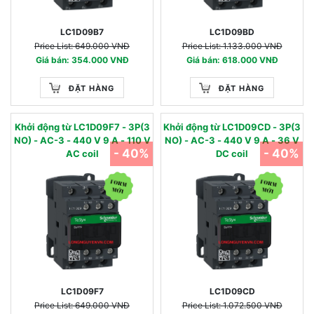
LC1D09B7
LC1D09BD
Price List: 649.000 VNĐ
Price List: 1.133.000 VNĐ
Giá bán: 354.000 VNĐ
Giá bán: 618.000 VNĐ
ĐẶT HÀNG
ĐẶT HÀNG
Khởi động từ LC1D09F7 - 3P(3
Khởi động từ LC1D09CD - 3P(3
NO) - AC-3 - 440 V 9 A - 110 V
NO) - AC-3 - 440 V 9 A - 36 V
- 40%
- 40%
AC coil
DC coil
LC1D09F7
LC1D09CD
Price List: 649.000 VNĐ
Price List: 1.072.500 VNĐ