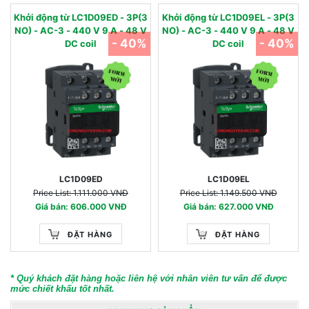
Khởi động từ LC1D09ED - 3P(3
Khởi động từ LC1D09EL - 3P(3
NO) - AC-3 - 440 V 9 A - 48 V
NO) - AC-3 - 440 V 9 A - 48 V
- 40%
- 40%
DC coil
DC coil
LC1D09ED
LC1D09EL
Price List: 1.111.000 VNĐ
Price List: 1.149.500 VNĐ
Giá bán: 606.000 VNĐ
Giá bán: 627.000 VNĐ
ĐẶT HÀNG
ĐẶT HÀNG
* Quý khách đặt hàng hoặc liên hệ với nhân viên tư vấn để được
mức chiết khấu tốt nhất.