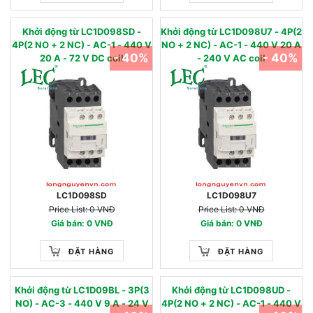
Khởi động từ LC1D098SD -
Khởi động từ LC1D098U7 - 4P(2
4P(2 NO + 2 NC) - AC-1 - 440 V
NO + 2 NC) - AC-1 - 440 V 20 A
- 40%
- 40%
20 A - 72 V DC coil
- 240 V AC coil
LC1D098SD
LC1D098U7
Price List: 0 VNĐ
Price List: 0 VNĐ
Giá bán: 0 VNĐ
Giá bán: 0 VNĐ
ĐẶT HÀNG
ĐẶT HÀNG
Khởi động từ LC1D09BL - 3P(3
Khởi động từ LC1D098UD -
NO) - AC-3 - 440 V 9 A - 24 V
4P(2 NO + 2 NC) - AC-1 - 440 V