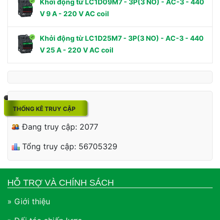
Khởi động từ LC1D09M7 - 3P(3 NO) - AC-3 - 440
V 9 A - 220 V AC coil
Khởi động từ LC1D25M7 - 3P(3 NO) - AC-3 - 440
V 25 A - 220 V AC coil
THỐNG KÊ TRUY CẬP
Đang truy cập: 2077
Tổng truy cập: 56705329
HỖ TRỢ VÀ CHÍNH SÁCH
» Giới thiệu