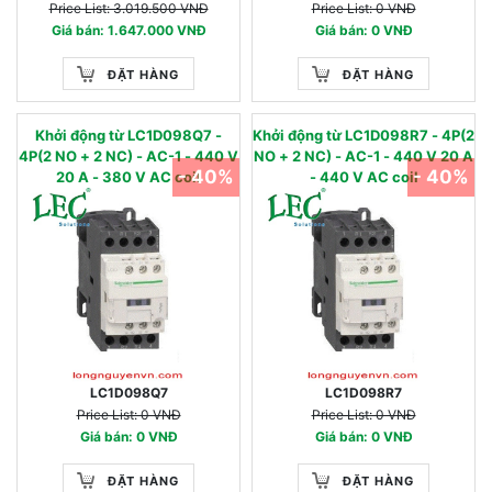
Price List: 3.019.500 VNĐ
Price List: 0 VNĐ
Giá bán: 1.647.000 VNĐ
Giá bán: 0 VNĐ
ĐẶT HÀNG
ĐẶT HÀNG
Khởi động từ LC1D098Q7 -
Khởi động từ LC1D098R7 - 4P(2
4P(2 NO + 2 NC) - AC-1 - 440 V
NO + 2 NC) - AC-1 - 440 V 20 A
- 40%
- 40%
20 A - 380 V AC coil
- 440 V AC coil
LC1D098Q7
LC1D098R7
Price List: 0 VNĐ
Price List: 0 VNĐ
Giá bán: 0 VNĐ
Giá bán: 0 VNĐ
ĐẶT HÀNG
ĐẶT HÀNG