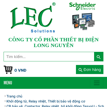
CÔNG TY CỔ PHẦN THIẾT BỊ ĐIỆN
LONG NGUYỄN
Đơn hàng
0 VNĐ
MENU
Trang chủ
Khởi động từ, Relay nhiệt, Thiết bị bảo vệ động cơ
CB bảo vệ, Contactor, Relay nhiệt, bộ khởi động TesysU - Schnei