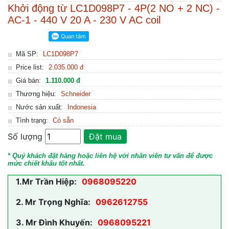
Khởi động từ LC1D098P7 - 4P(2 NO + 2 NC) -
AC-1 - 440 V 20 A - 230 V AC coil
Mã SP:
LC1D098P7
Price list:
2.035.000 đ
Giá bán:
1.110.000 đ
Thương hiệu:
Schneider
Nước sản xuất:
Indonesia
Tình trạng:
Có sẵn
Số lượng
Đặt mua
* Quý khách đặt hàng hoặc liên hệ với nhân viên tư vấn để được
mức chiết khấu tốt nhất.
1.
Mr Trần Hiệp:
0968095220
2.
Mr Trọng Nghĩa:
0962612755
3.
Mr Đình Khuyến:
0968095221