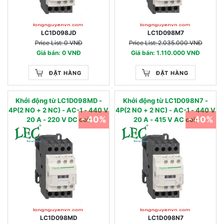
LC1D098JD
LC1D098M7
Price List: 0 VNĐ
Price List: 2.035.000 VNĐ
Giá bán: 0 VNĐ
Giá bán: 1.110.000 VNĐ
ĐẶT HÀNG
ĐẶT HÀNG
Khởi động từ LC1D098MD -
Khởi động từ LC1D098N7 -
4P(2 NO + 2 NC) - AC-1 - 440 V
4P(2 NO + 2 NC) - AC-1 - 440 V
- 40%
- 40%
20 A - 220 V DC coil
20 A - 415 V AC coil
LC1D098MD
LC1D098N7