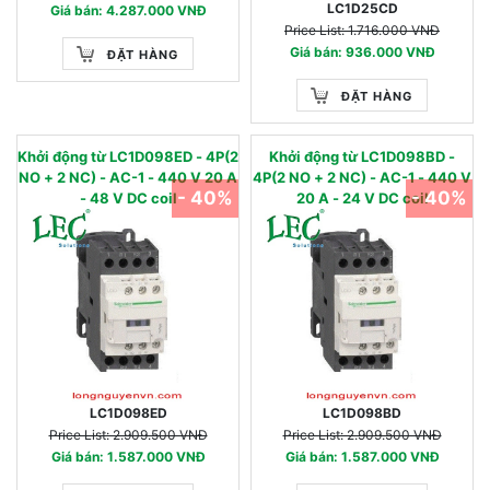
LC1D25CD
Giá bán: 4.287.000 VNĐ
Price List: 1.716.000 VNĐ
Giá bán: 936.000 VNĐ
ĐẶT HÀNG
ĐẶT HÀNG
Khởi động từ LC1D098ED - 4P(2
Khởi động từ LC1D098BD -
NO + 2 NC) - AC-1 - 440 V 20 A
4P(2 NO + 2 NC) - AC-1 - 440 V
- 40%
- 40%
- 48 V DC coil
20 A - 24 V DC coil
LC1D098ED
LC1D098BD
Price List: 2.909.500 VNĐ
Price List: 2.909.500 VNĐ
Giá bán: 1.587.000 VNĐ
Giá bán: 1.587.000 VNĐ